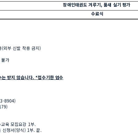
장애인태권도 겨루기, 품새 실기 평가 
수료식
용(외부 신발 착용 금지)
 불가 
수는 받지 않습니다. *접수기한 엄수
-8904)
79) 
수교육 모집요강 1부.
신청서(양식) 1부. 끝.