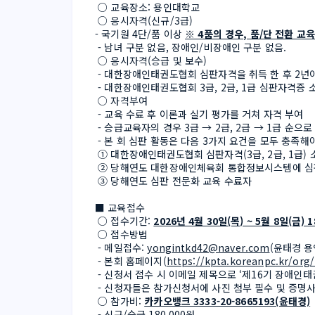
 ○ 교육장소: 용인대학교
 ○ 응시자격(신규/3급)
- 국기원 4단/품 이상 
※ 4품의 경우, 품/단 전환 교
 - 남녀 구분 없음, 장애인/비장애인 구분 없음.
 ○ 응시자격(승급 및 보수)
 - 대한장애인태권도협회 심판자격을 취득 한 후 2년
 - 대한장애인태권도협회 3급, 2급, 1급 심판자격증
 ○ 자격부여
 - 교육 수료 후 이론과 실기 평가를 거쳐 자격 부여
 - 승급교육자의 경우 3급 → 2급, 2급 → 1급 순으
 - 본 회 심판 활동은 다음 3가지 요건을 모두 충족해
 ① 대한장애인태권도협회 심판자격(3급, 2급, 1급)
 ② 당해연도 대한장애인체육회 통합정보시스템에 심
 ③ 당해연도 심판 전문화 교육 수료자 
■ 교육접수
 ○ 접수기간: 
2026년 4월 30일(목) ~ 5월 8일(금) 
 ○ 접수방법
 - 메일접수: 
yongintkd42@naver.com
(윤태경 
 - 본회 홈페이지
(
https://kpta.koreanpc.kr/org
 - 신청서 접수 시 이메일 제목으로 ‘제16기 장애인
 - 신청자들은 참가신청서에 사진 첨부 필수 및 증명사
 ○ 참가비: 
카카오뱅크 3333-20-8665193(윤태경)
 - 신규/승급 180,000원