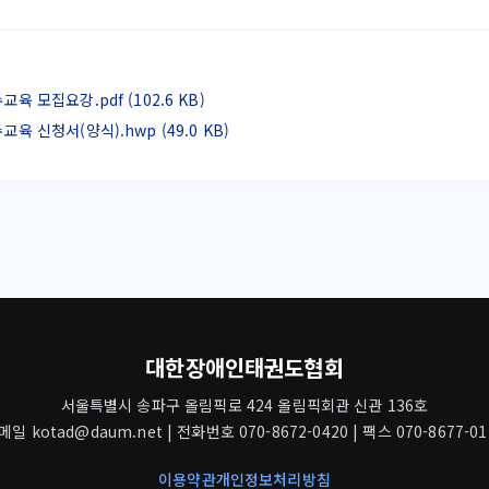
 모집요강.pdf (102.6 KB)
 신청서(양식).hwp (49.0 KB)
대한장애인태권도협회
서울특별시 송파구 올림픽로 424 올림픽회관 신관 136호
메일 kotad@daum.net | 전화번호 070-8672-0420 | 팩스 070-8677-01
이용약관
개인정보처리방침