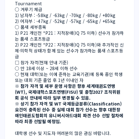
Tournament
○ 겨루기 체급
1) 남자부 : -58kg / -63kg / -70kg / -80kg / +80kg
2) 여자부 : -47kg / -52kg / -57kg / -65kg / +65kg
○ 품새 세부종목
1) P21 개인전 *P21 : 지적장애(IQ 75 이하) 선수가 참가하
는 품새 스포츠등급
2) P22 개인전 *P22 : 지적장애(IQ 75 이하)와 추가적인 신
체·의학적 상태가 함께 있는 선수가 참가하는 품새 스포츠등
급
□ 참가 자격(현재 안내 기준)
○ 만 18세 이상 ~ 28세 이하 선수
○ 현재 대학(또는 이에 준하는 교육기관)에 등록 중인 학생 
또는 대회 기준 졸업 후 1년 이내인 자
※ 참가 자격 및 세부 운영 사항은 향후 세계태권도연맹
(WT), 국제대학스포츠연맹(FISU) 및 충청2027 조직위원
회 공식 안내에 따라 일부 변경될 수 있음.
※ 상기 참가 자격 및 WT 국제등급분류(Classification) 
요건이 충족된 선수 중 실제 대회 참가 선수는 향후 대한장
애인태권도협회의 유니버시아드대회 파견 선수 선발 절차에 
따라 최종 선발될 예정임.
대학생 선수 및 지도자 여러분의 많은 관심 바랍니다.